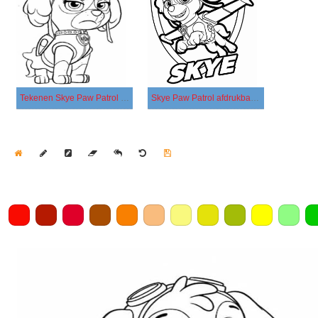
Tekenen Skye Paw Patrol afdrukbaar voor kinderen
Skye Paw Patrol afdrukbaar eenvoudig
Home
Draw
Pencil
Eraser
Undo
Clear
Save