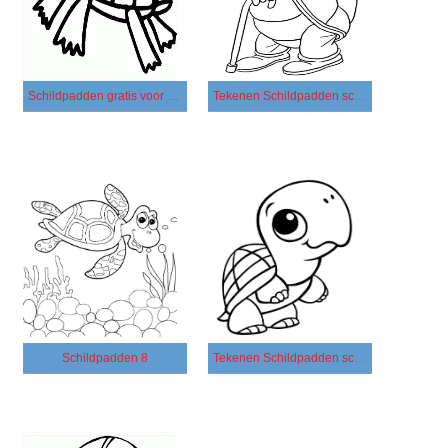
Schildpadden gratis voor kinderen
Tekenen Schildpadden schetsen
Schildpadden 8
Tekenen Schildpadden schattig