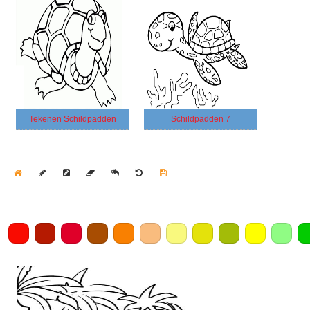
Tekenen Schildpadden
Schildpadden 7
Home
Draw
Pencil
Eraser
Undo
Clear
Save