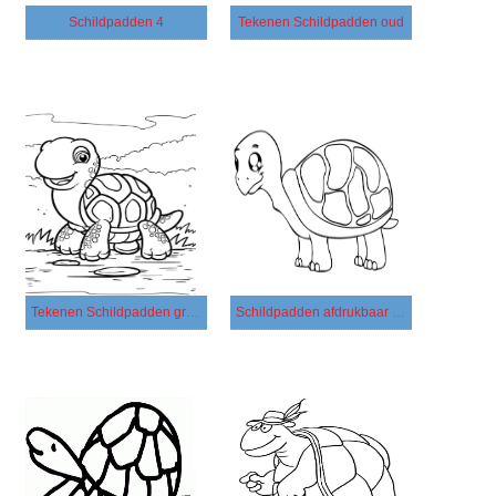
Schildpadden 4
Tekenen Schildpadden oud
Tekenen Schildpadden gratis voor kinderen
Schildpadden afdrukbaar voor kinderen