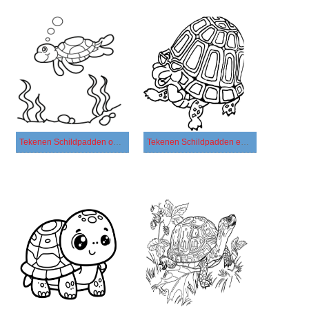
Tekenen Schildpadden onder de zee
Tekenen Schildpadden eenvoudig