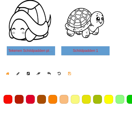
Tekenen Schildpadden plezier
Schildpadden 1
Home
Draw
Pencil
Eraser
Undo
Clear
Save