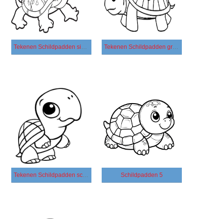
Tekenen Schildpadden simpel
Tekenen Schildpadden gratis afdrukbaar
Tekenen Schildpadden schattig
Schildpadden 5