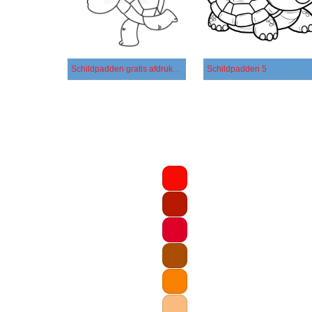
Schildpadden gratis afdrukbaar
Schildpadden 5