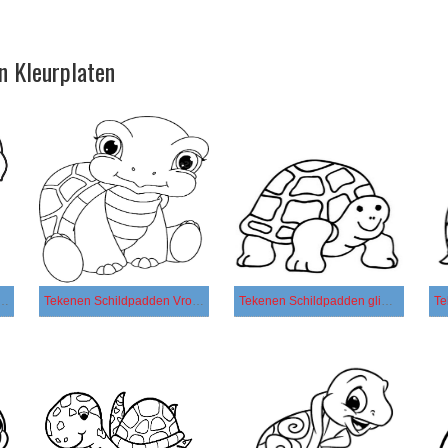
n Kleurplaten
n Schildpadden simpel
Tekenen Schildpadden Vrolijk
Tekenen Schildpadden glimlachend