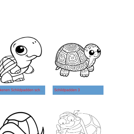
Tekenen Schildpadden schattig
Schildpadden 3