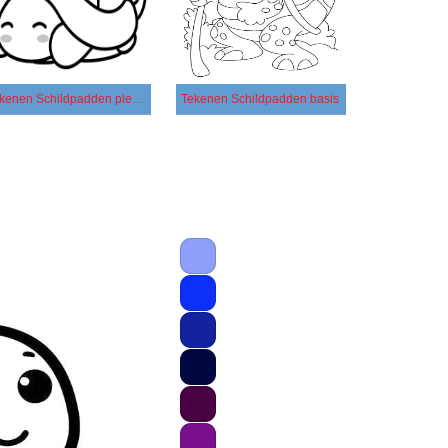
Tekenen Schildpadden plezier
Tekenen Schildpadden basis