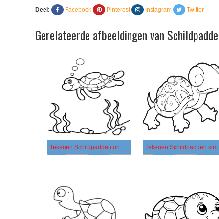
Deel:
Facebook
Pinterest
Instagram
Twitter
Gerelateerde afbeeldingen van Schildpadde
Tekenen Schildpadden onder de zee
Tekene