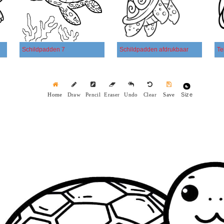
Schildpadden 7
Schildpadden afdrukbaar
Size
Home
Draw
Pencil
Eraser
Undo
Clear
Save