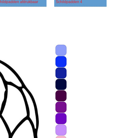
hildpadden afdrukbaar
Schildpadden 4