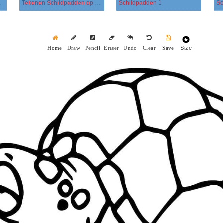
mlachend
Tekenen Schildpadden op zee
Schildpadden 1
Sc
Size
Home
Draw
Pencil
Eraser
Undo
Clear
Save