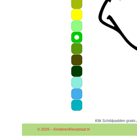
Klik
Schildpadden gratis
z
© 2026 – KinderenKleurplaat.nl