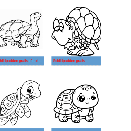
Schildpadden gratis afdrukbaar voor kinderen
Schildpadden gratis