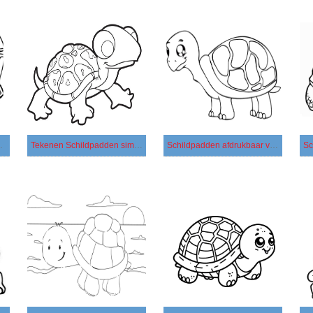
 eenvoudig
Tekenen Schildpadden simpel
Schildpadden afdrukbaar voor kinderen