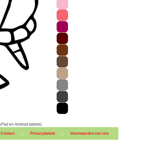
 iPad en Android tablets).
Contact
|
Privacybeleid
|
Voorwaarden van ons