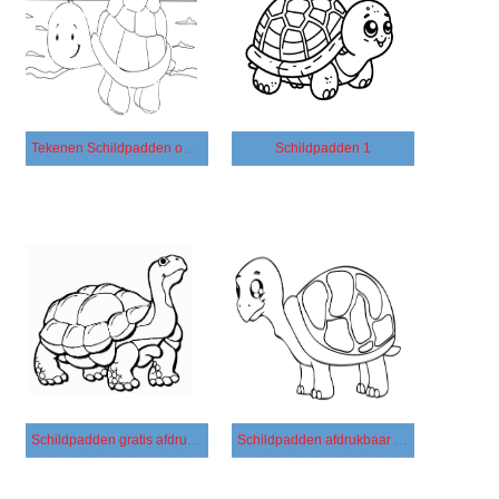
Tekenen Schildpadden op zee
Schildpadden 1
Schildpadden gratis afdrukbaar voor kinderen
Schildpadden afdrukbaar voor kinderen