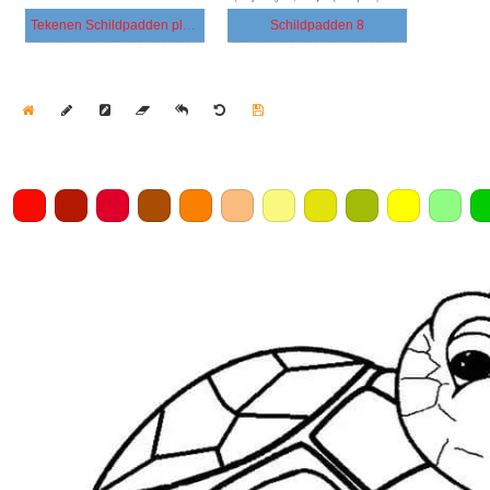
Tekenen Schildpadden plezier
Schildpadden 8
Home
Draw
Pencil
Eraser
Undo
Clear
Save