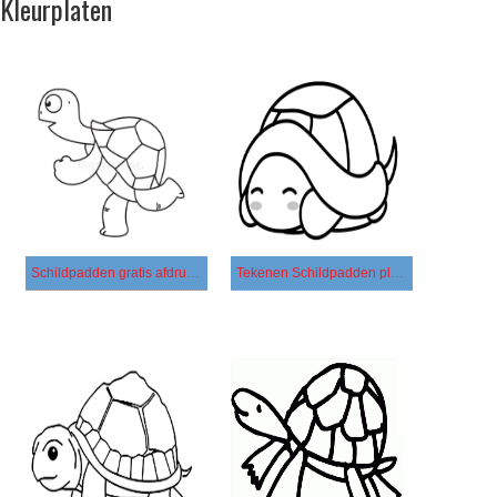
Kleurplaten
Schildpadden gratis afdrukbaar
Tekenen Schildpadden plezier