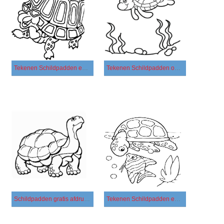
Tekenen Schildpadden eenvoudig
Tekenen Schildpadden onder de zee
Schildpadden gratis afdrukbaar voor kinderen
Tekenen Schildpadden en vis