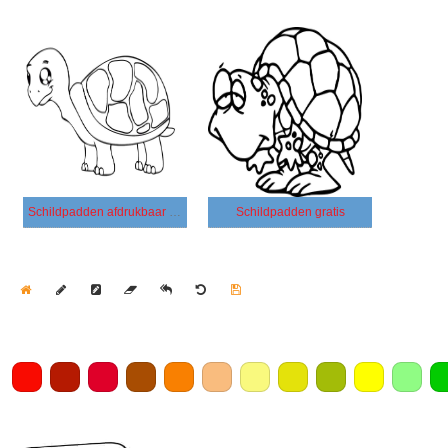
Schildpadden afdrukbaar voor kinderen
Schildpadden gratis
Home
Draw
Pencil
Eraser
Undo
Clear
Save