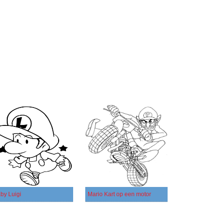
by Luigi
Mario Kart op een motor