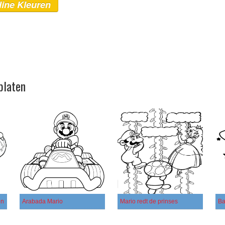
line Kleuren
platen
on
Arabada Mario
Mario redt de prinses
Ba