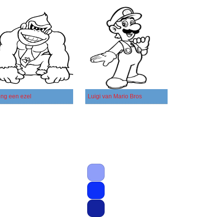
ng een ezel
Luigi van Mario Bros