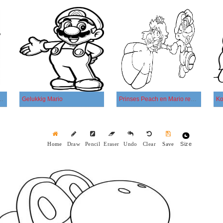
 met zijn hand zwaait
Gelukkig Mario
Prinses Peach en Mario rennen
Ko
Size
Home
Draw
Pencil
Eraser
Undo
Clear
Save