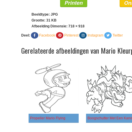
Printen
On
Beeldtype: JPG
Grootte: 31 KB
Afbeelding Dimensie:
718 × 918
Deel:
Facebook
Pinterest
Instagram
Twitter
Gerelateerde afbeeldingen van Mario Kleur
Propeller Mario Flying
Boogschutter Met Een Kan