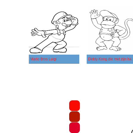
Mario Bros Luigi
Diddy Kong die