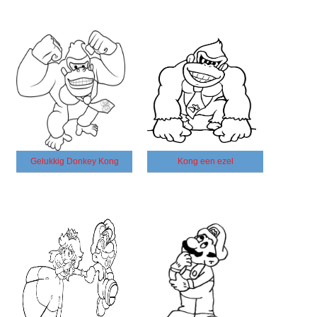
Gelukkig Donkey Kong
Kong een ezel