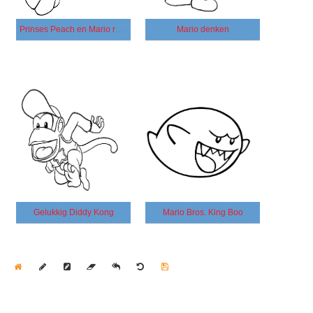
Prinses Peach en Mario rennen
Mario denken
Gelukkig Diddy Kong
Mario Bros. King Boo
Home
Draw
Pencil
Eraser
Undo
Clear
Save