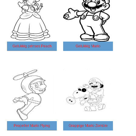
Gelukkig prinses Peach
Gelukkig Mario
Propeller Mario Flying
Grappige Mario Zombie