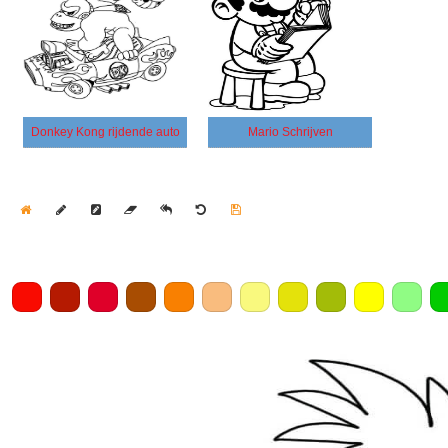
Donkey Kong rijdende auto
Mario Schrijven
Home
Draw
Pencil
Eraser
Undo
Clear
Save