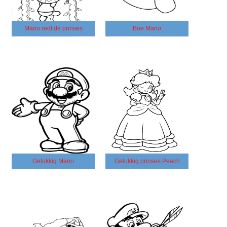
Mario redt de prinses
Boe Mario
Gelukkig Mario
Gelukkig prinses Peach