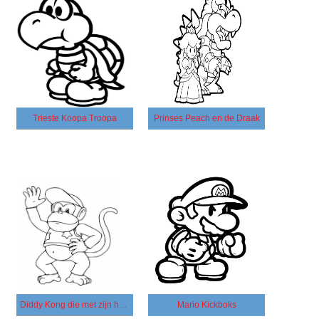
Trieste Koopa Troopa
Prinses Peach en de Draak
Diddy Kong die met zijn hand zwaait
Mario Kickboks