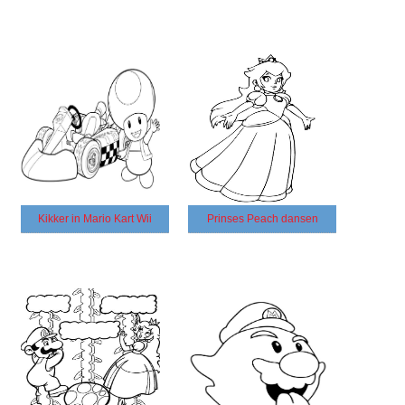
Kikker in Mario Kart Wii
Prinses Peach dansen