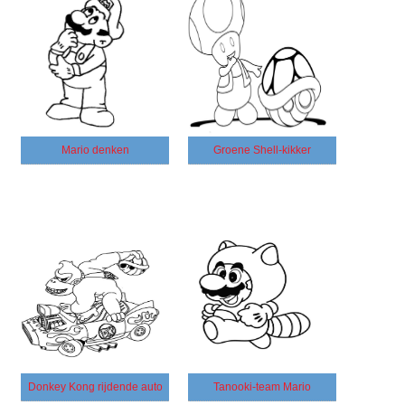
Mario denken
Groene Shell-kikker
Donkey Kong rijdende auto
Tanooki-team Mario