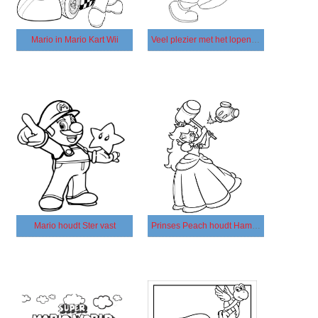
Mario in Mario Kart Wii
Veel plezier met het lopen van Yoshi
Mario houdt Ster vast
Prinses Peach houdt Hammer vast