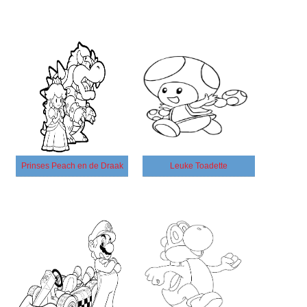
Prinses Peach en de Draak
Leuke Toadette