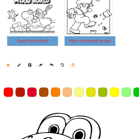
Super Mario World
Mario Kart breekt de pijp
Home
Draw
Pencil
Eraser
Undo
Clear
Save