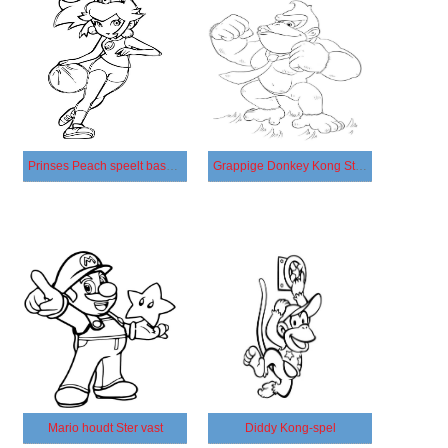
Prinses Peach speelt basketbal
Grappige Donkey Kong Strong
Mario houdt Ster vast
Diddy Kong-spel