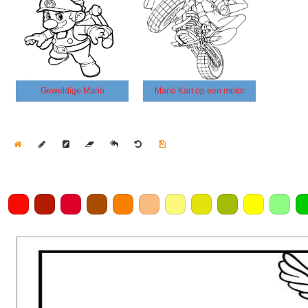
Geweldige Mario
Mario Kart op een motor
Home
Draw
Pencil
Eraser
Undo
Clear
Save