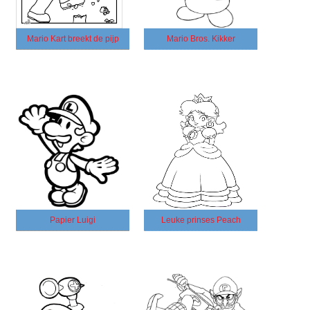
Mario Kart breekt de pijp
Mario Bros. Kikker
Papier Luigi
Leuke prinses Peach