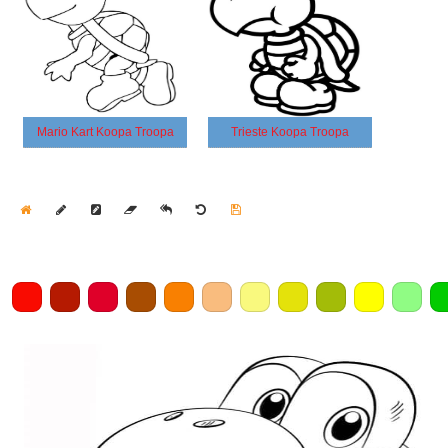
Mario Kart Koopa Troopa
Trieste Koopa Troopa
Home
Draw
Pencil
Eraser
Undo
Clear
Save