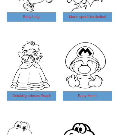
Baby Luigi
Mario speelt basketbal
Gelukkig prinses Peach
Baby Mario