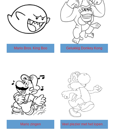
Mario Bros. King Boo
Gelukkig Donkey Kong
Mario zingen
Veel plezier met het lopen van Yoshi