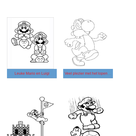
Leuke Mario en Luigi
Veel plezier met het lopen van Yoshi