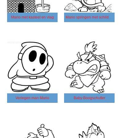
Mario met kasteel en vlag
Mario springen met schildpad
Verlegen man Mario
Baby Boogschutter