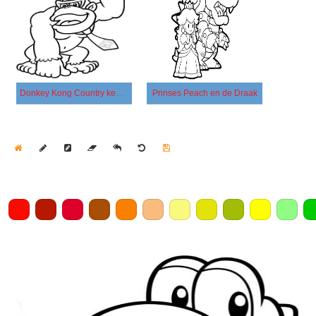
Donkey Kong Country keert terug
Prinses Peach en de Draak
Home
Draw
Pencil
Eraser
Undo
Clear
Save