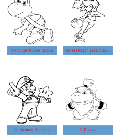
Mario Kart Koopa Troopa
Prinses Peach speelt basketbal
Mario houdt Ster vast
Jr. Bowser