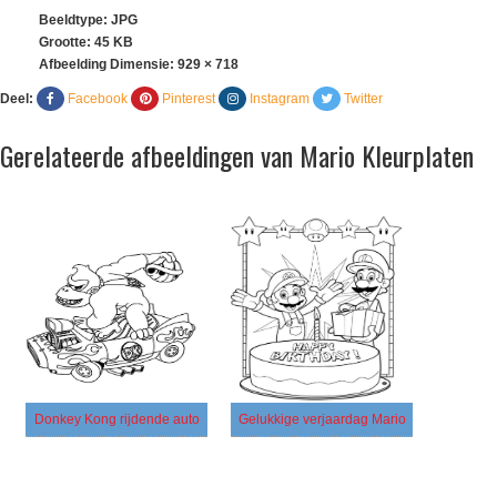
Beeldtype: JPG
Grootte: 45 KB
Afbeelding Dimensie:
929 × 718
Deel:
Facebook
Pinterest
Instagram
Twitter
Gerelateerde afbeeldingen van Mario Kleurplaten
Donkey Kong rijdende auto
Gelukkige verjaardag Mario