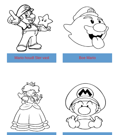
Mario houdt Ster vast
Boe Mario