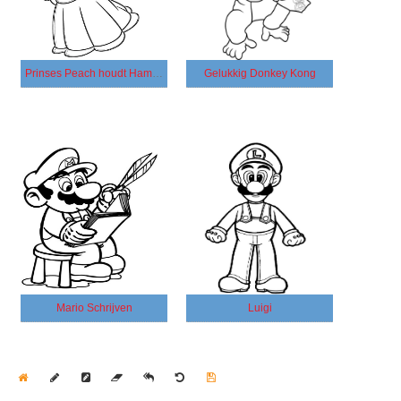
Prinses Peach houdt Hammer vast
Gelukkig Donkey Kong
Mario Schrijven
Luigi
Home
Draw
Pencil
Eraser
Undo
Clear
Save