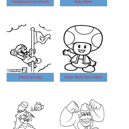
Gelukkig prinses Peach
Baby Mario
Mario met vlag
Super Mario Bros Kikker