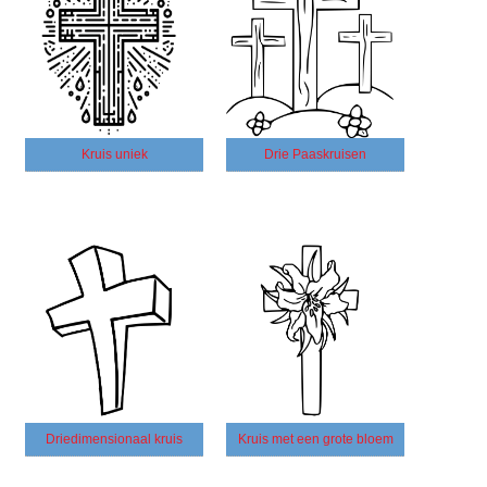
Kruis uniek
Drie Paaskruisen
Driedimensionaal kruis
Kruis met een grote bloem