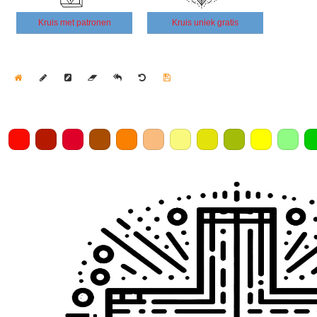
Kruis met patronen
Kruis uniek gratis
Home
Draw
Pencil
Eraser
Undo
Clear
Save