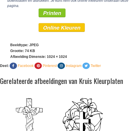
downloaden en afdrukken. Je kunt hem ook online inkleuren onderaan deze
pagina.
Printen
Online Kleuren
Beeldtype: JPEG
Grootte: 74 KB
Afbeelding Dimensie:
1024 × 1024
Deel:
Facebook
Pinterest
Instagram
Twitter
Gerelateerde afbeeldingen van Kruis Kleurplaten