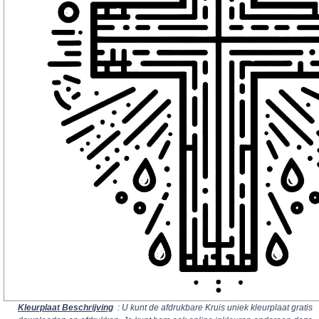
Kleurplaat Beschrijving
: U kunt de afdrukbare Kruis uniek kleurplaat gratis