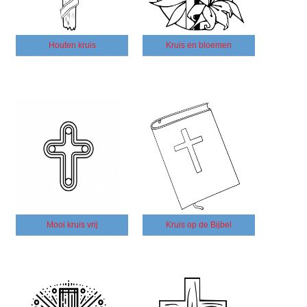
Houten kruis
Kruis en bloemen
Mooi kruis vrij
Kruis op de Bijbel