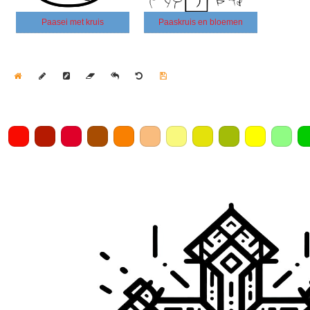
Paasei met kruis
Paaskruis en bloemen
Home
Draw
Pencil
Eraser
Undo
Clear
Save