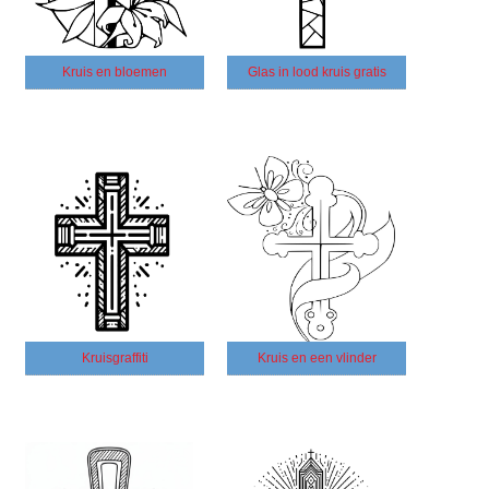
Kruis en bloemen
Glas in lood kruis gratis
Kruisgraffiti
Kruis en een vlinder