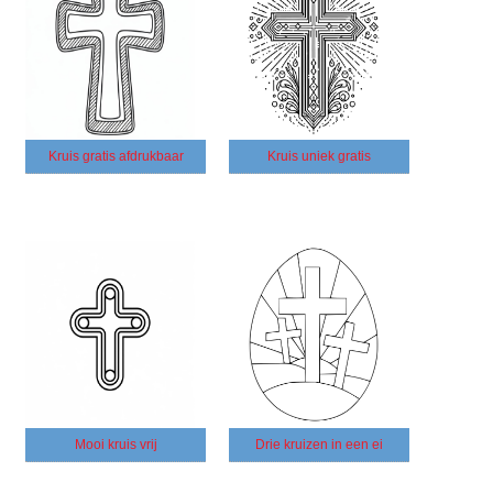
Kruis gratis afdrukbaar
Kruis uniek gratis
Mooi kruis vrij
Drie kruizen in een ei