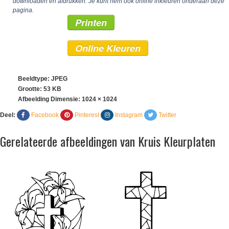
downloaden en afdrukken. Je kunt hem ook online inkleuren onderaan deze
pagina.
Printen
Online Kleuren
Beeldtype: JPEG
Grootte: 53 KB
Afbeelding Dimensie:
1024 × 1024
Deel:
Facebook
Pinterest
Instagram
Twitter
Gerelateerde afbeeldingen van Kruis Kleurplaten