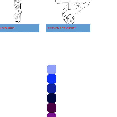
uten kruis
Kruis en een vlinder