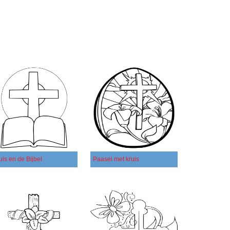
uis en de Bijbel
Paasei met kruis