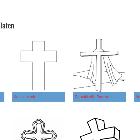
platen
Kruis omtrek
Gemakkelijk Paaskruis
Kr