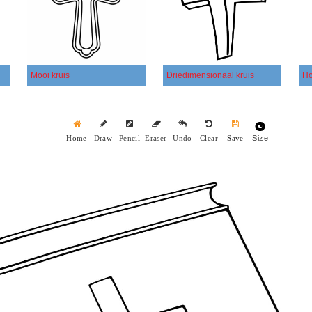
Mooi kruis
Driedimensionaal kruis
Ho
Size
Home
Draw
Pencil
Eraser
Undo
Clear
Save