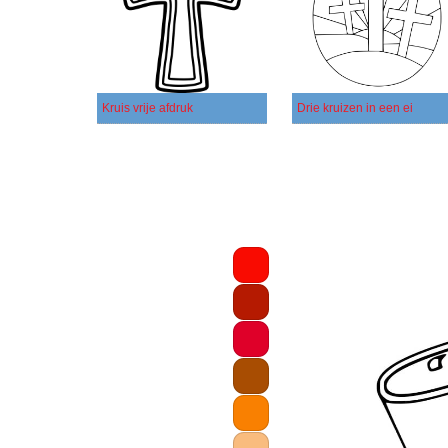
Kruis vrije afdruk
Drie kruizen in een ei