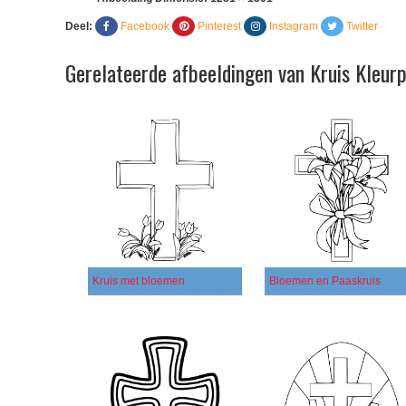
Deel:
Facebook
Pinterest
Instagram
Twitter
Gerelateerde afbeeldingen van Kruis Kleur
Kruis met bloemen
Bloemen en Paaskruis