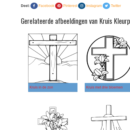
Deel:
Facebook
Pinterest
Instagram
Twitter
Gerelateerde afbeeldingen van Kruis Kleur
Kruis in de zon
Kruis met drie bloemen