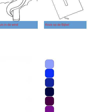
uis in de wind
Kruis op de Bijbel