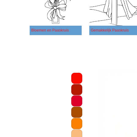
Bloemen en Paaskruis
Gemakkelijk Paaskruis