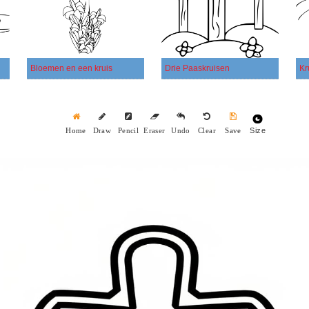
Bloemen en een kruis
Drie Paaskruisen
Kr
Size
Home
Draw
Pencil
Eraser
Undo
Clear
Save