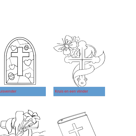
uisvenster
Kruis en een vlinder