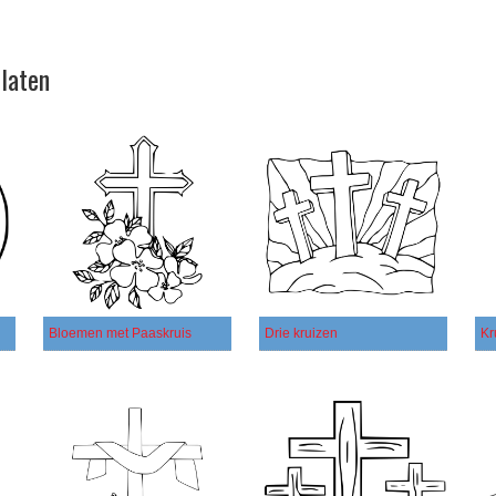
platen
Bloemen met Paaskruis
Drie kruizen
Kr