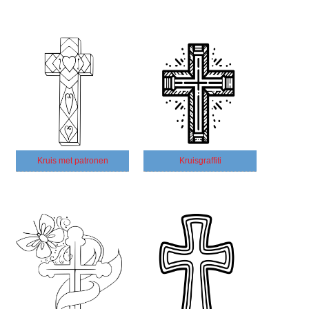
Kruis met patronen
Kruisgraffiti