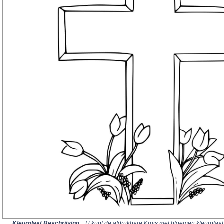
Kleurplaat Beschrijving
: U kunt de afdrukbare Kruis met bloemen kleurplaat