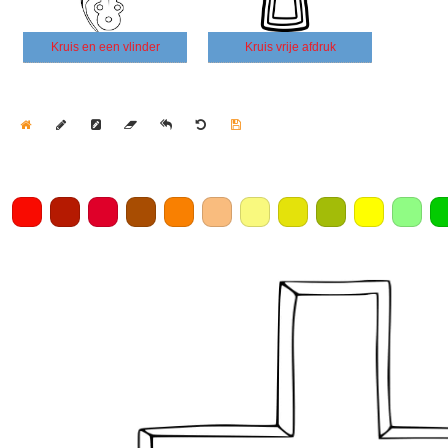
Kruis en een vlinder
Kruis vrije afdruk
Home
Draw
Pencil
Eraser
Undo
Clear
Save