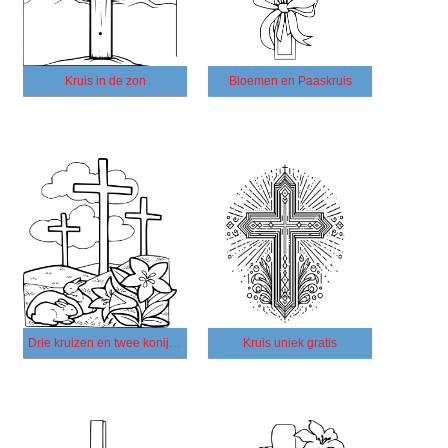
Kruis in de zon
Bloemen en Paaskruis
Drie kruizen en twee konijnen
Kruis uniek gratis