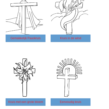
Gemakkelijk Paaskruis
Kruis in de wind
Kruis met een grote bloem
Eenvoudig kruis