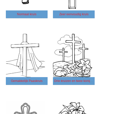
Normaal kruis
Zeer eenvoudig kruis
Gemakkelijk Paaskruis
Drie kruizen en twee konijnen