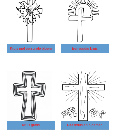
Kruis met een grote bloem
Eenvoudig kruis
Kruis gratis
Paaskruis en bloemen