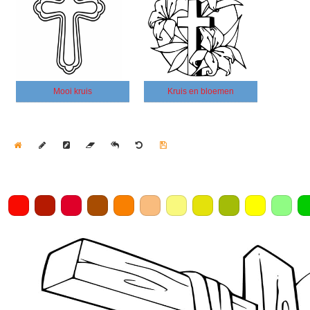
Mooi kruis
Kruis en bloemen
Home
Draw
Pencil
Eraser
Undo
Clear
Save