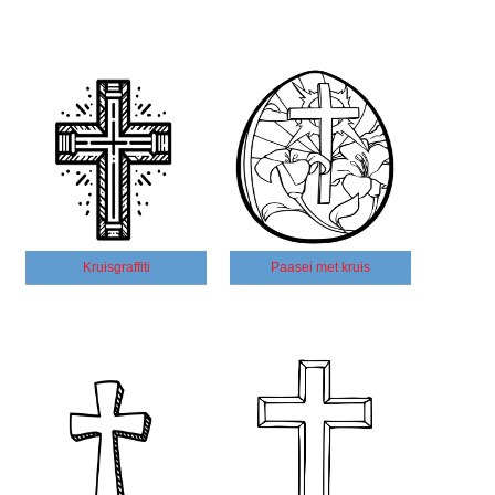
Kruisgraffiti
Paasei met kruis