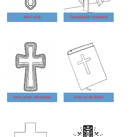
Mooi kruis
Gemakkelijk Paaskruis
Kruis gratis afdrukbaar
Kruis op de Bijbel