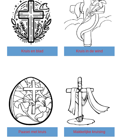
Kruis en blad
Kruis in de wind
Paasei met kruis
Makkelijke kruising