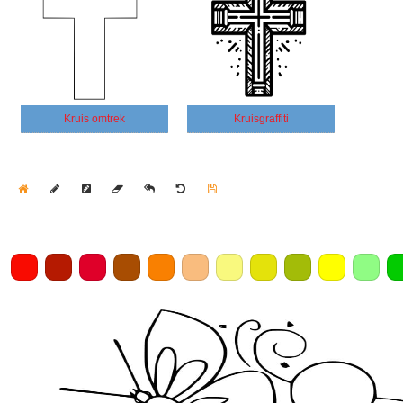
Kruis omtrek
Kruisgraffiti
Home
Draw
Pencil
Eraser
Undo
Clear
Save