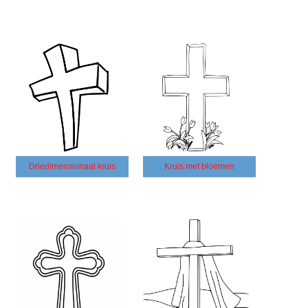
Driedimensionaal kruis
Kruis met bloemen