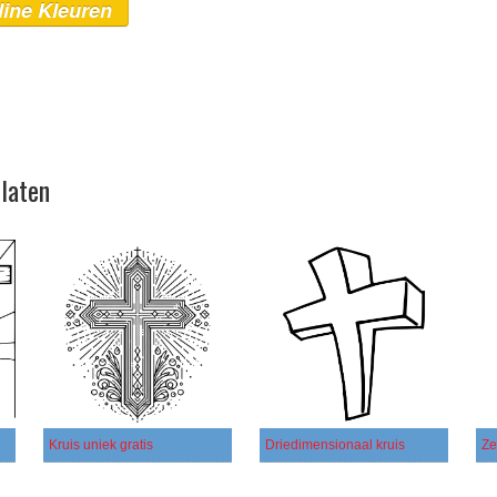
line Kleuren
platen
Kruis uniek gratis
Driedimensionaal kruis
Ze