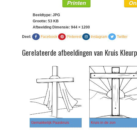
Printen
On
Beeldtype: JPG
Grootte: 53 KB
Afbeelding Dimensie:
944 × 1200
Deel:
Facebook
Pinterest
Instagram
Twitter
Gerelateerde afbeeldingen van Kruis Kleur
Gemakkelijk Paaskruis
Kruis in de zon