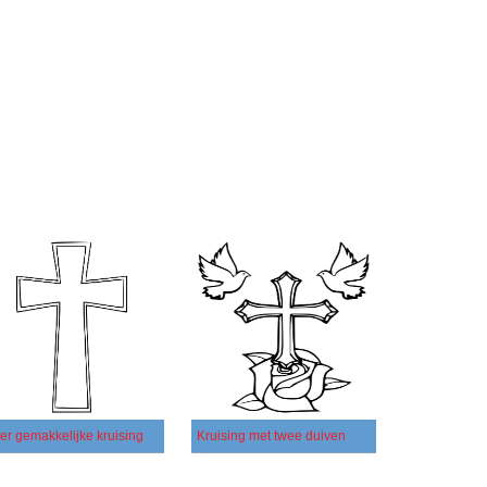
er gemakkelijke kruising
Kruising met twee duiven