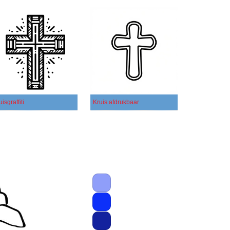
uisgraffiti
Kruis afdrukbaar