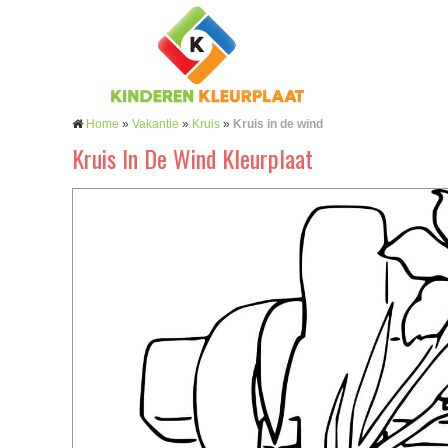
Home
»
Vakantie
»
Kruis
»
Kruis in de wind
Kruis In De Wind Kleurplaat