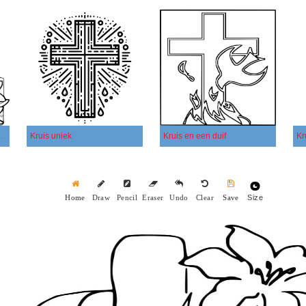
uizen en twee konijnen
Kruis uniek
Kruis en een duif
Kr
Size
Home
Draw
Pencil
Eraser
Undo
Clear
Save