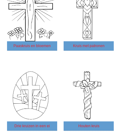
Paaskruis en bloemen
Kruis met patronen
Drie kruizen in een ei
Houten kruis