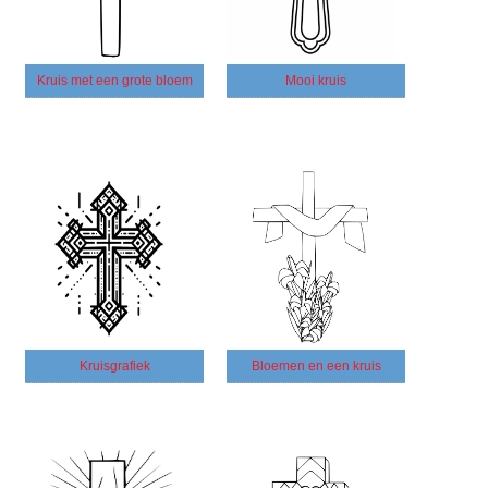
Kruis met een grote bloem
Mooi kruis
Kruisgrafiek
Bloemen en een kruis