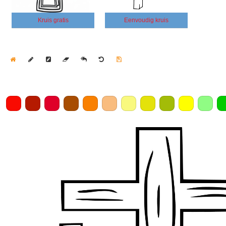
Kruis gratis
Eenvoudig kruis
Home
Draw
Pencil
Eraser
Undo
Clear
Save