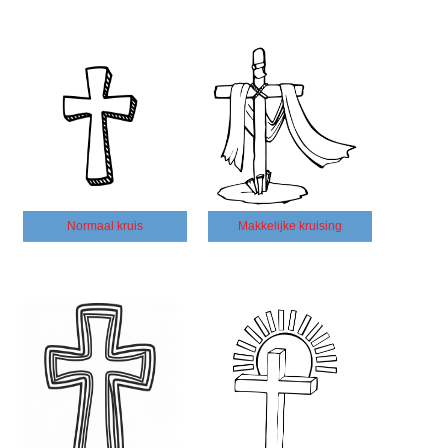
Normaal kruis
Makkelijke kruising