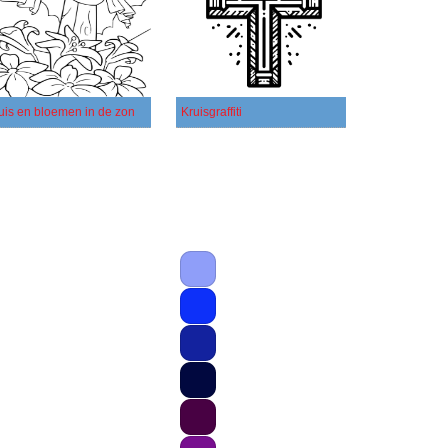
uis en bloemen in de zon
Kruisgraffiti