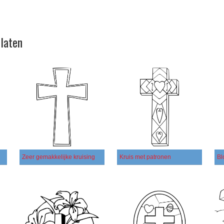
platen
Zeer gemakkelijke kruising
Kruis met patronen
Bl