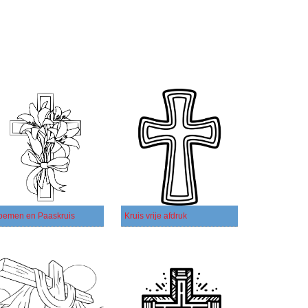
oemen en Paaskruis
Kruis vrije afdruk