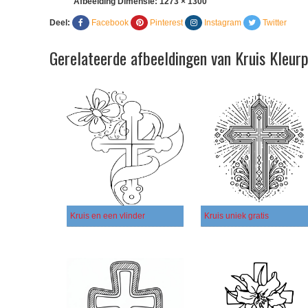
Afbeelding Dimensie:
1273 × 1300
Deel:
Facebook
Pinterest
Instagram
Twitter
Gerelateerde afbeeldingen van Kruis Kleur
Kruis en een vlinder
Kruis uniek gratis