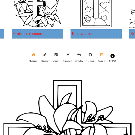
Kruis en bloemen
Kruisvenster
Kr
Size
Home
Draw
Pencil
Eraser
Undo
Clear
Save