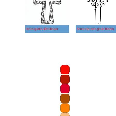
Kruis gratis afdrukbaar
Kruis met een grote bloem