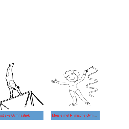
tistieke Gymnastiek
Meisje met Ritmische Gymnastiek