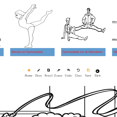
Meisje en Gymnastiek
Gymnastiek om te Afdrukken
Af
Size
Home
Draw
Pencil
Eraser
Undo
Clear
Save