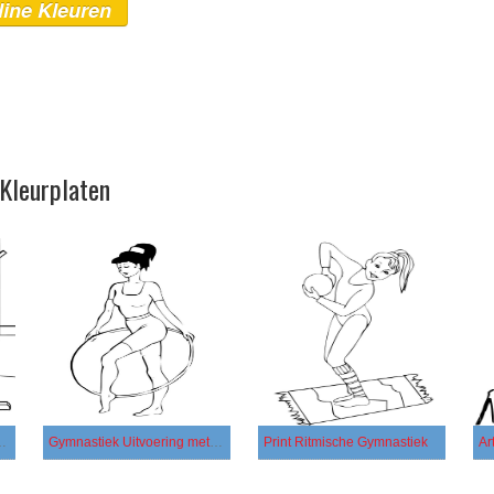
line Kleuren
Kleurplaten
ische Gymnastiek
Gymnastiek Uitvoering met een Hoepel
Print Ritmische Gymnastiek
Ar