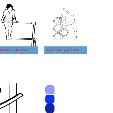
drukbare Gymnastiek
Olympische Gymnastiek