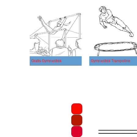
Gratis Gymnastiek
Gymnastiek Trampoline