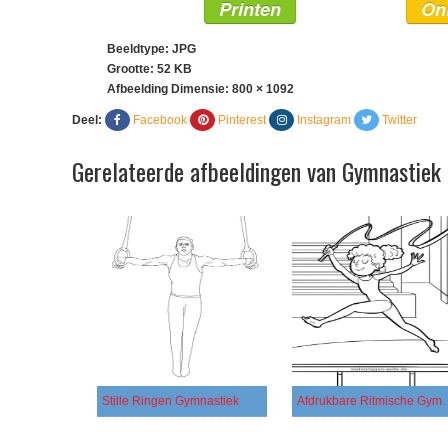
Printen
On
Beeldtype: JPG
Grootte: 52 KB
Afbeelding Dimensie:
800 × 1092
Deel:
Facebook
Pinterest
Instagram
Twitter
Gerelateerde afbeeldingen van Gymnastiek 
Stille Ringen Gymnastiek
Afdrukbare Ritm