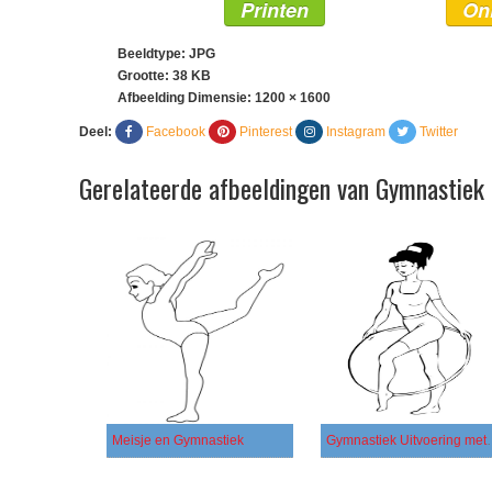
Printen
On
Beeldtype: JPG
Grootte: 38 KB
Afbeelding Dimensie:
1200 × 1600
Deel:
Facebook
Pinterest
Instagram
Twitter
Gerelateerde afbeeldingen van Gymnastiek 
Meisje en Gymnastiek
Gymnastiek Uitv