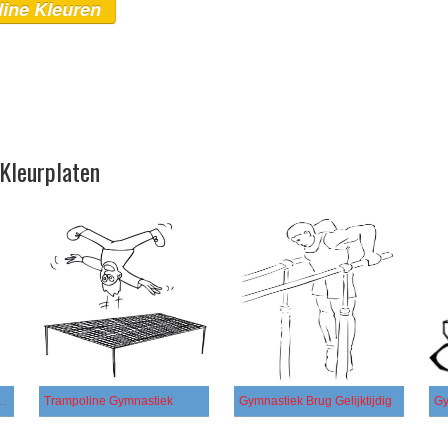
line Kleuren
Kleurplaten
oering met een Hoepel
Trampoline Gymnastiek
Gymnastiek Brug Gelijktijdig
Gy