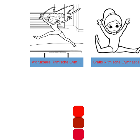
Afdrukbare Ritmische Gymnastiek
Gratis Ritmische Gymnastie