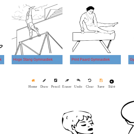
k
Hoge Stang Gymnastiek
Print Paard Gymnastiek
Size
Home
Draw
Pencil
Eraser
Undo
Clear
Save