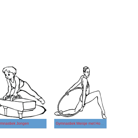
mnastiek Jongen
Gymnastiek Meisje met Hoepel