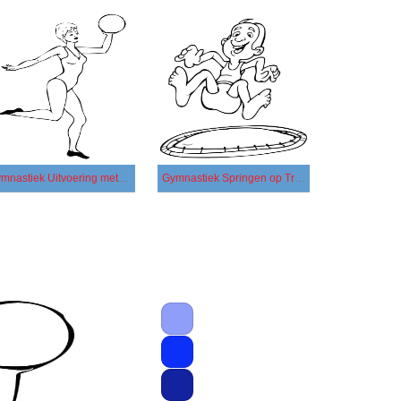
Gymnastiek Uitvoering met een Bal
Gymnastiek Springen op Trampoline