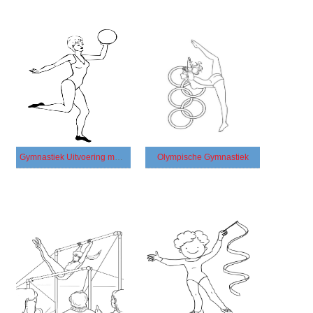
Gymnastiek Uitvoering met een Bal
Olympische Gymnastiek