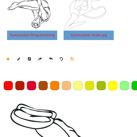
Gymnastiek Ringuitvoering
Gymnastiek Gratis jpg
Home
Draw
Pencil
Eraser
Undo
Clear
Save