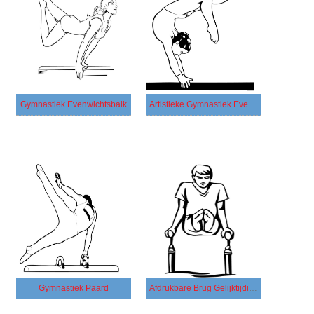
Gymnastiek Evenwichtsbalk
Artistieke Gymnastiek Evenwichtsbalk
Gymnastiek Paard
Afdrukbare Brug Gelijktijdig Gymnastiek