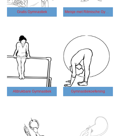
Gratis Gymnastiek
Meisje met Ritmische Gymnastiek
Afdrukbare Gymnastiek
Gymnastiekoefening