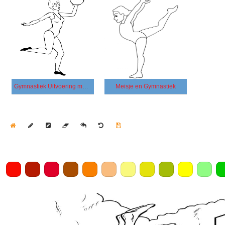
Gymnastiek Uitvoering met een Bal
Meisje en Gymnastiek
Home
Draw
Pencil
Eraser
Undo
Clear
Save