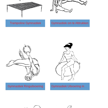
Trampoline Gymnastiek
Gymnastiek om te Afdrukken
Gymnastiek Ringuitvoering
Gymnastiek Uitvoering met een Hoepel