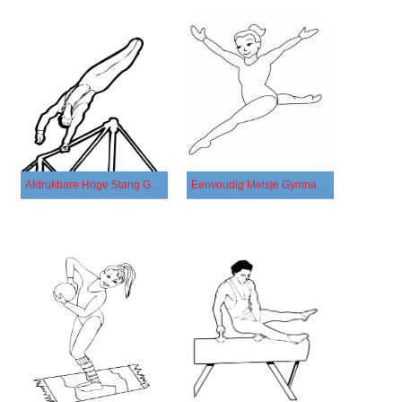
Afdrukbare Hoge Stang Gymnastiek
Eenvoudig Meisje Gymnastiek