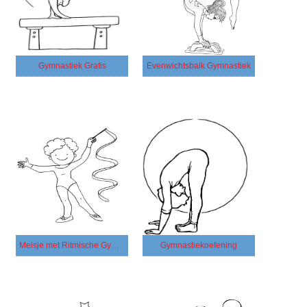
Gymnastiek Gratis
Evenwichtsbalk Gymnastiek
Meisje met Ritmische Gymnastiek
Gymnastiekoefening