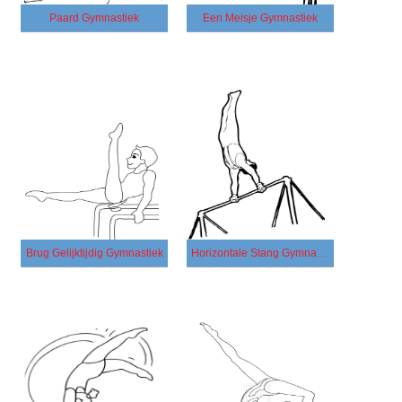
Paard Gymnastiek
Een Meisje Gymnastiek
Brug Gelijktijdig Gymnastiek
Horizontale Stang Gymnastiek