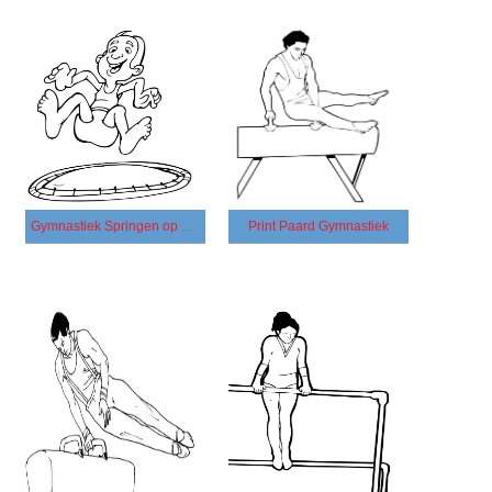
Gymnastiek Springen op Trampoline
Print Paard Gymnastiek