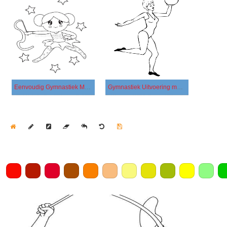
Eenvoudig Gymnastiek Meisje
Gymnastiek Uitvoering met een Bal
Home
Draw
Pencil
Eraser
Undo
Clear
Save