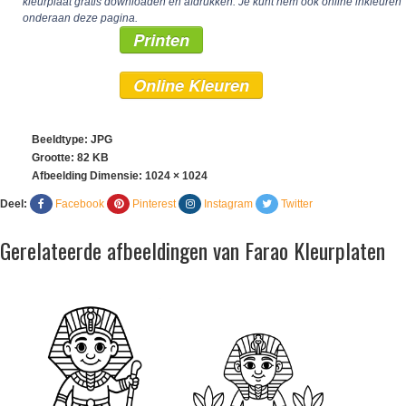
kleurplaat gratis downloaden en afdrukken. Je kunt hem ook online inkleuren
onderaan deze pagina.
Printen
Online Kleuren
Beeldtype: JPG
Grootte: 82 KB
Afbeelding Dimensie:
1024 × 1024
Deel:
Facebook
Pinterest
Instagram
Twitter
Gerelateerde afbeeldingen van Farao Kleurplaten