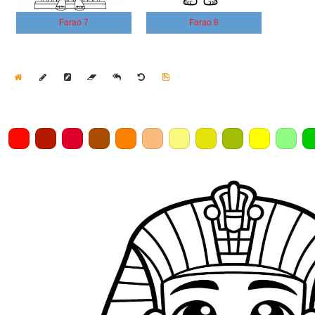
Farao 7
Farao 8
Home
Draw
Pencil
Eraser
Undo
Clear
Save