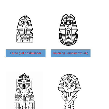
Farao gratis afdrukbaar
Tekening Farao eenvoudig