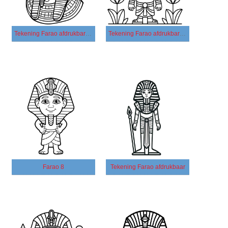
Tekening Farao afdrukbare basis
Tekening Farao afdrukbare simpel
Farao 8
Tekening Farao afdrukbaar