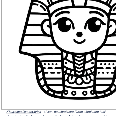
Kleurplaat Beschrijving
: U kunt de afdrukbare Farao afdrukbare basis