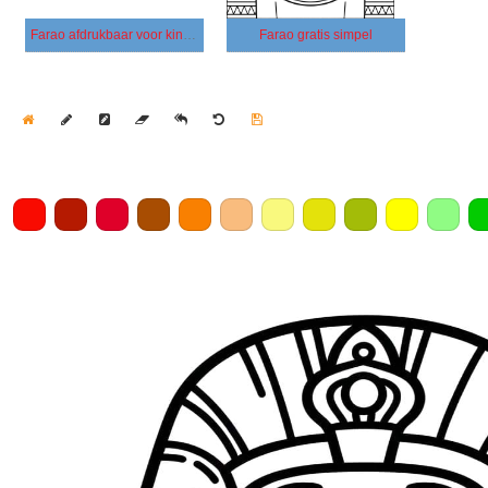
Farao afdrukbaar voor kinderen
Farao gratis simpel
Home
Draw
Pencil
Eraser
Undo
Clear
Save