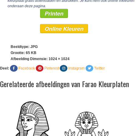
kleurplaat gratis downloaden en afdrukken. Je kunt hem ook online inkleuren
onderaan deze pagina.
Printen
Online Kleuren
Beeldtype: JPG
Grootte: 65 KB
Afbeelding Dimensie:
1024 × 1024
Deel:
Facebook
Pinterest
Instagram
Twitter
Gerelateerde afbeeldingen van Farao Kleurplaten