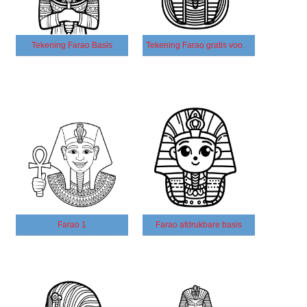
Tekening Farao Basis
Tekening Farao gratis voor kinderen
Farao 1
Farao afdrukbare basis