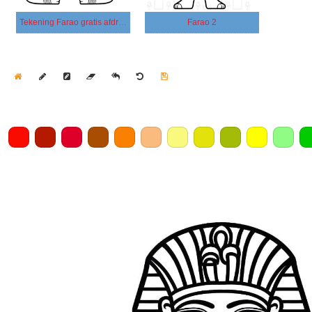
Tekening Farao gratis afdrukbaar
Farao 2
Home
Draw
Pencil
Eraser
Undo
Clear
Save