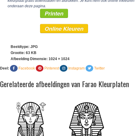
kleurplaat gratis downloaden en afdrukken. Je kunt hem ook online inkleuren
onderaan deze pagina.
Printen
Online Kleuren
Beeldtype: JPG
Grootte: 63 KB
Afbeelding Dimensie:
1024 × 1024
Deel:
Facebook
Pinterest
Instagram
Twitter
Gerelateerde afbeeldingen van Farao Kleurplaten