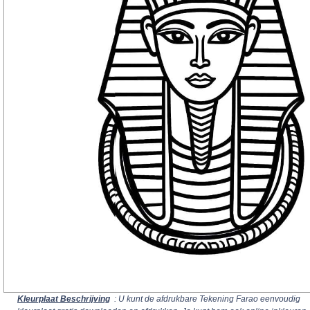
Kleurplaat Beschrijving
: U kunt de afdrukbare Tekening Farao eenvoudig