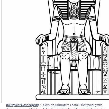
Kleurplaat Beschrijving
: U kunt de afdrukbare Farao 5 kleurplaat gratis