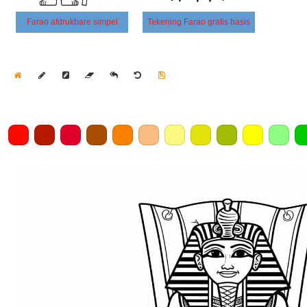
Farao afdrukbare simpel
Tekening Farao gratis basis
Home
Draw
Pencil
Eraser
Undo
Clear
Save