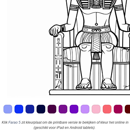
Klik
Farao 5
zit kleurplaat om de printbare versie te bekijken of kleur het online in
(geschikt voor iPad en Android tablets).