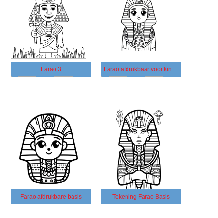
Farao 3
Farao afdrukbaar voor kinderen
Farao afdrukbare basis
Tekening Farao Basis