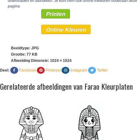
downloaden en afdrukken. Je kunt hem ook online inkleuren onderaan deze
pagina.
Printen
Online Kleuren
Beeldtype: JPG
Grootte: 77 KB
Afbeelding Dimensie:
1024 × 1024
Deel:
Facebook
Pinterest
Instagram
Twitter
Gerelateerde afbeeldingen van Farao Kleurplaten