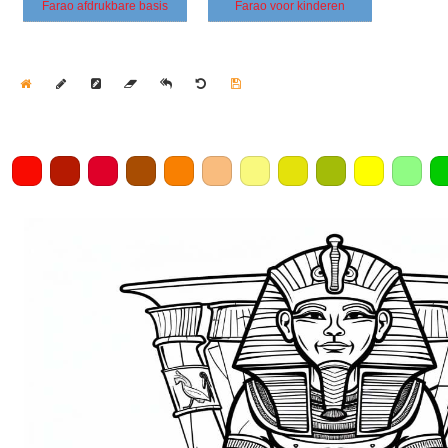
Farao afdrukbare basis
Farao voor kinderen
Home
Draw
Pencil
Eraser
Undo
Clear
Save