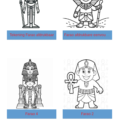
Tekening Farao afdrukbaar
Farao afdrukbare eenvoudig
Farao 4
Farao 2