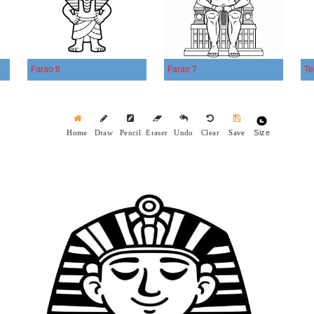
Farao 8
Farao 7
Te
Size
Home
Draw
Pencil
Eraser
Undo
Clear
Save