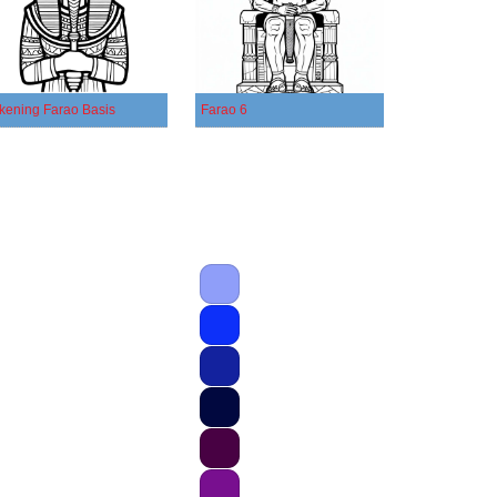
kening Farao Basis
Farao 6