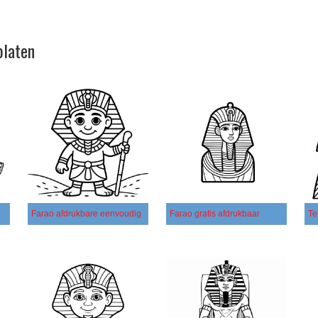
platen
Farao afdrukbare eenvoudig
Farao gratis afdrukbaar