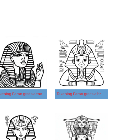
Tekening Farao gratis eenvoudig
Tekening Farao gratis afdrukbaar