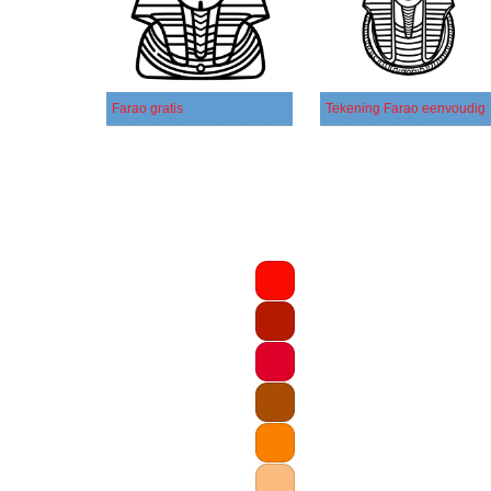
Farao gratis
Tekening Farao eenvoudig