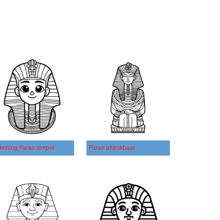
kening Farao simpel
Farao afdrukbaar