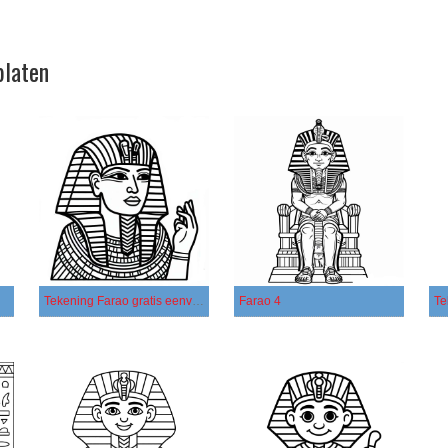
platen
Tekening Farao gratis eenvoudig
Farao 4
Te