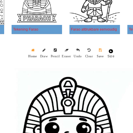
Tekening Farao
Farao afdrukbare eenvoudig
Te
Size
Home
Draw
Pencil
Eraser
Undo
Clear
Save