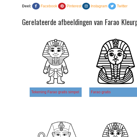
Deel:
Facebook
Pinterest
Instagram
Twitter
Gerelateerde afbeeldingen van Farao Kleur
Tekening Farao gratis simpel
Farao gratis