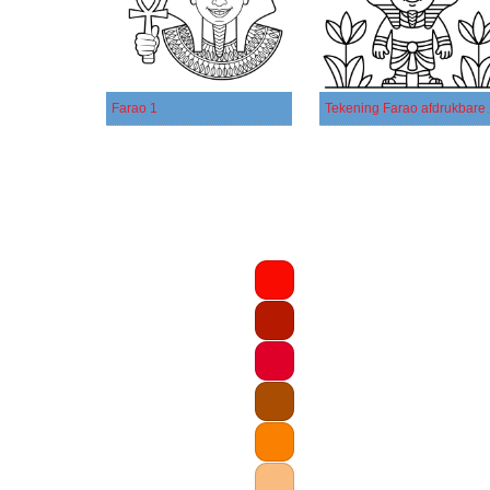
Farao 1
Tekening F