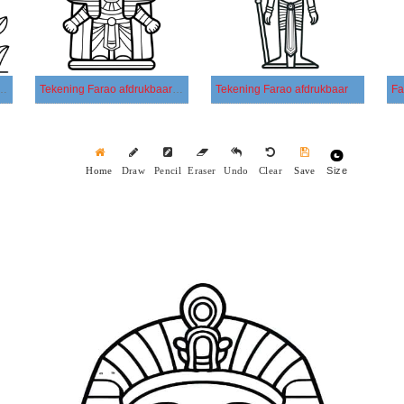
arao afdrukbare simpel
Tekening Farao afdrukbaar voor kinderen
Tekening Farao afdrukbaar
Size
Home
Draw
Pencil
Eraser
Undo
Clear
Save