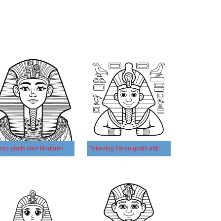
rao gratis voor kinderen
Tekening Farao gratis afdrukbaar