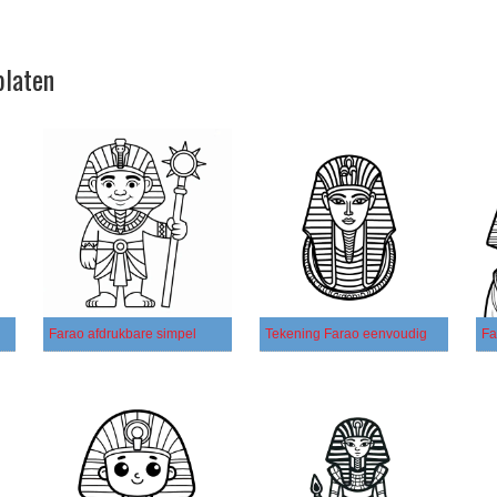
platen
Farao afdrukbare simpel
Tekening Farao eenvoudig
Fa