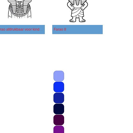
Farao afdrukbaar voor kinderen
Farao 8