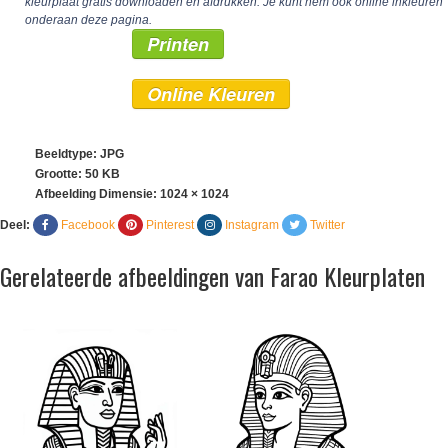
kleurplaat gratis downloaden en afdrukken. Je kunt hem ook online inkleuren
onderaan deze pagina.
Printen
Online Kleuren
Beeldtype: JPG
Grootte: 50 KB
Afbeelding Dimensie:
1024 × 1024
Deel:
Facebook
Pinterest
Instagram
Twitter
Gerelateerde afbeeldingen van Farao Kleurplaten