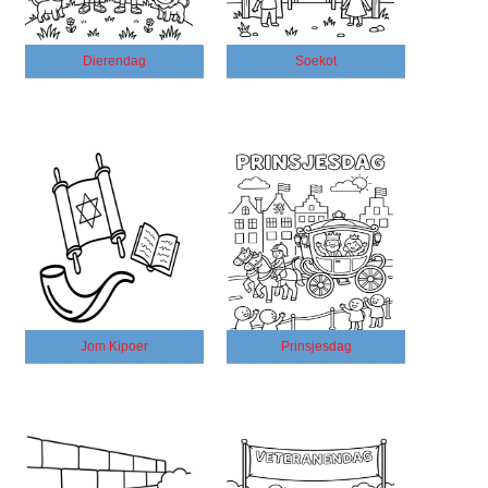
Dierendag
Soekot
Jom Kipoer
Prinsjesdag