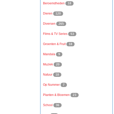
Beroemdheden
18
Dieren
120
Diversen
265
Films & TV Series
53
Groenten & Fruit
18
Mandala
9
Muziek
20
Natuur
18
Op Nummer
7
Planten & Bloemen
23
School
36