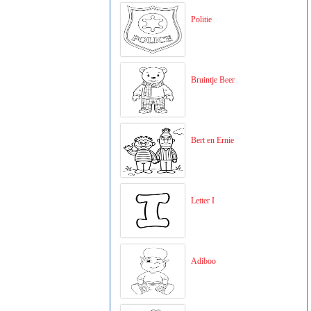
Politie
Bruintje Beer
Bert en Ernie
Letter I
Adiboo