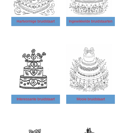
Hartvormige bruidstaart
Ingewikkelde bruidstaarten
Interessante bruidstaart
Mooie bruidstaart