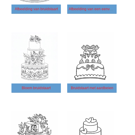
Afbeelding van bruidstaart
Afbeelding van een eenvoudige bruidstaart
Bloem bruidstaart
Bruidstaart met aardbeien