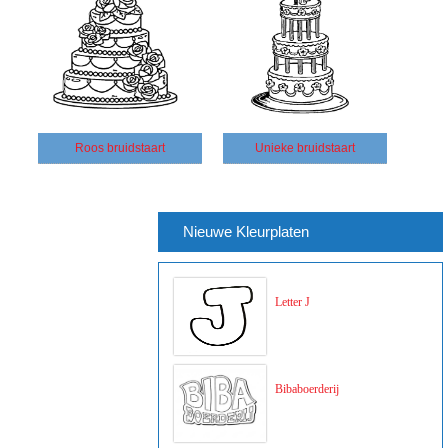
Roos bruidstaart
Unieke bruidstaart
Nieuwe Kleurplaten
Letter J
Bibaboerderij