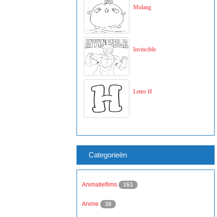
Molang
Invincible
Letter H
Categorieën
Animatiefilms
161
Anime
38