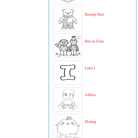
Bruintje Beer
Bert en Ernie
Letter I
Adiboo
Molang