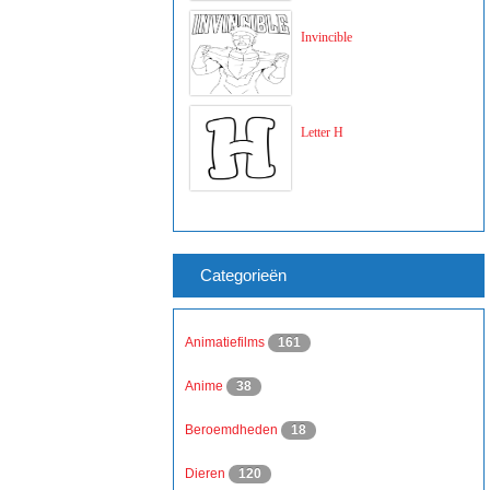
Invincible
Letter H
Categorieën
Animatiefilms
161
Anime
38
Beroemdheden
18
Dieren
120