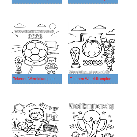
Tekenen Wereldkampioenschap 2026 gratis afdrukbaar basis
Tekenen Wereldkampioenschap 2026 gratis afdrukbaar eenvoudig