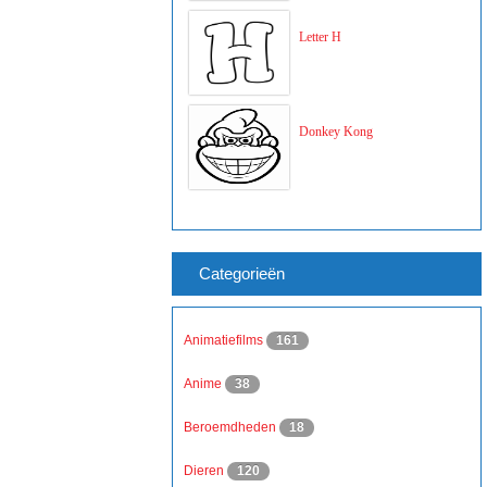
Letter H
Donkey Kong
Categorieën
Animatiefilms
161
Anime
38
Beroemdheden
18
Dieren
120