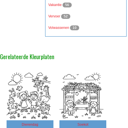
Vakantie
56
Vervoer
52
Volwassenen
10
Gerelateerde Kleurplaten
Dierendag
Soekot