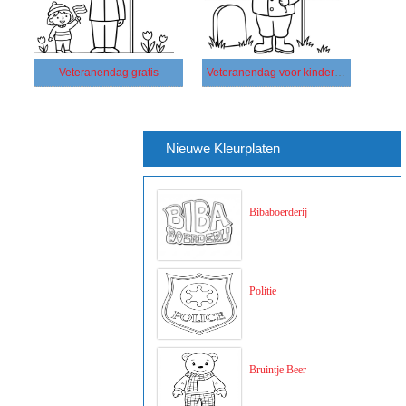
Veteranendag gratis
Veteranendag voor kinderen
Nieuwe Kleurplaten
Bibaboerderij
Politie
Bruintje Beer