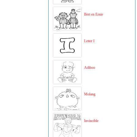
Bert en Ernie
Letter I
Adiboo
Molang
Invincible