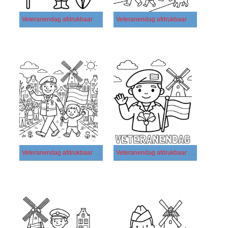
Veteranendag afdrukbaar basis
Veteranendag afdrukbaar eenvoudig
Veteranendag afdrukbaar simpel
Veteranendag afdrukbaar voor kinderen