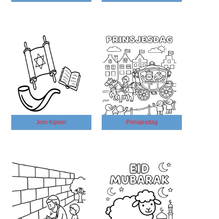
Jom Kipoer
Prinsjesdag