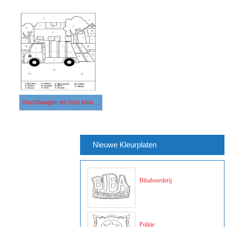
Vrachtwagen en huis kleur op nummer
Nieuwe Kleurplaten
Bibaboerderij
Politie