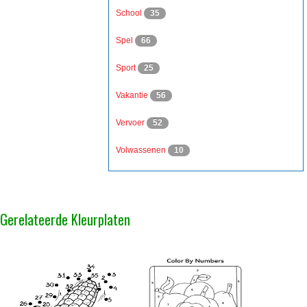
School
35
Spel
66
Sport
25
Vakantie
56
Vervoer
52
Volwassenen
10
Gerelateerde Kleurplaten