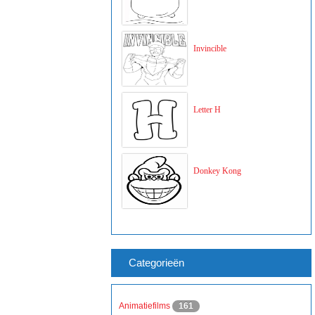
Invincible
Letter H
Donkey Kong
Categorieën
Animatiefilms
161