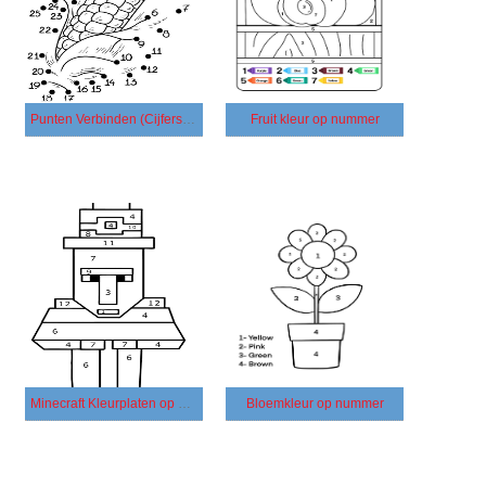
Punten Verbinden (Cijfers Verbinden)
Fruit kleur op nummer
Minecraft Kleurplaten op nummer
Bloemkleur op nummer