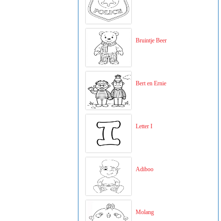
Bruintje Beer
Bert en Ernie
Letter I
Adiboo
Molang