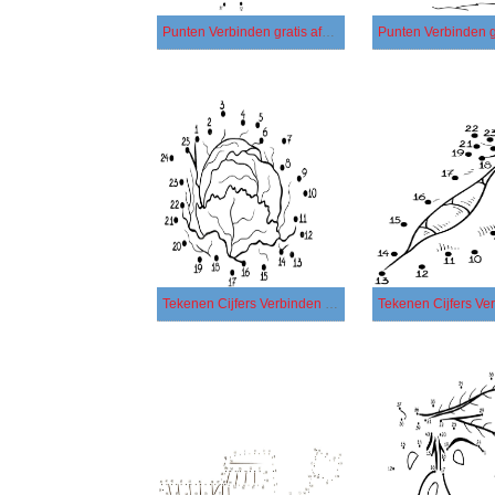
Punten Verbinden gratis afdrukbaar
Punten Verbinden g
Tekenen Cijfers Verbinden basis