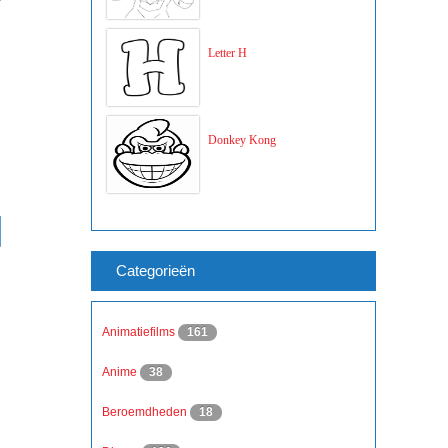
Letter H
Donkey Kong
Categorieën
Animatiefilms
161
Anime
38
Beroemdheden
18