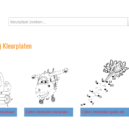
) Kleurplaten
fdrukbaar
Cijfers Verbinden bij kinderen
Cijfers Verbinden gratis afdrukbaar