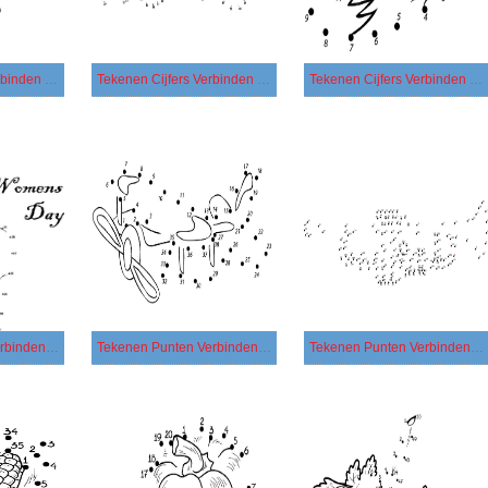
Tekenen Cijfers Verbinden gratis
Tekenen Cijfers Verbinden simpel
Tekenen Cijfers Verbinden voor kinderen
Tekenen Punten Verbinden afdrukbaar
Tekenen Punten Verbinden basis
Tekenen Punten Verbinden eenvoudig