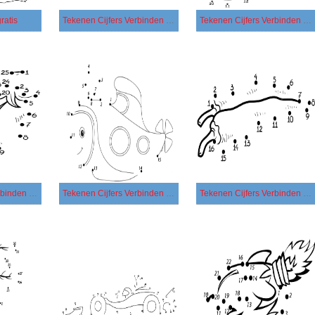
ratis
Tekenen Cijfers Verbinden afdrukbaar voor kinderen
Tekenen Cijfers Verbinden afdrukbaar
Tekenen Cijfers Verbinden bij kinderen
Tekenen Cijfers Verbinden eenvoudig
Tekenen Cijfers Verbinden gratis afdrukbaar