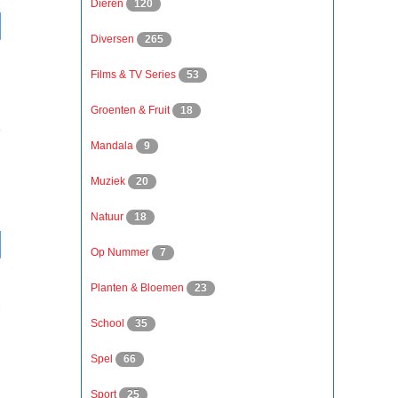
Dieren
120
Diversen
265
Films & TV Series
53
Groenten & Fruit
18
Mandala
9
Muziek
20
Natuur
18
Op Nummer
7
Planten & Bloemen
23
School
35
Spel
66
Sport
25