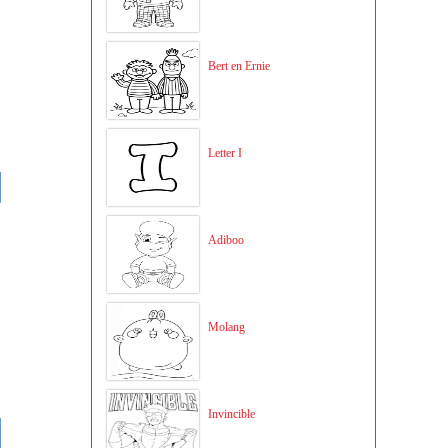
Bert en Ernie
Letter I
Adiboo
Molang
Invincible