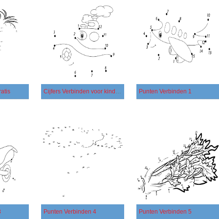
atis
Cijfers Verbinden voor kinderen
Punten Verbinden 1
3
Punten Verbinden 4
Punten Verbinden 5