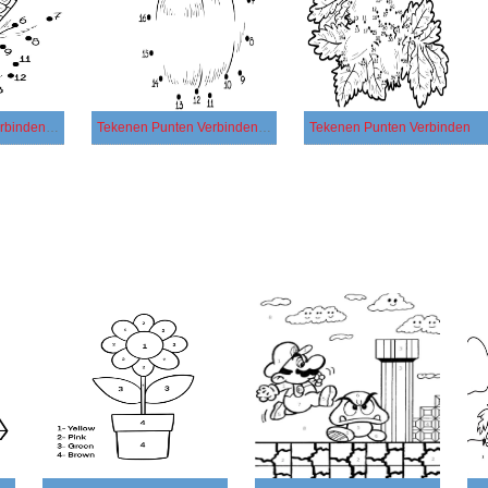
Tekenen Punten Verbinden gratis
Tekenen Punten Verbinden simpel
Tekenen Punten Verbinden