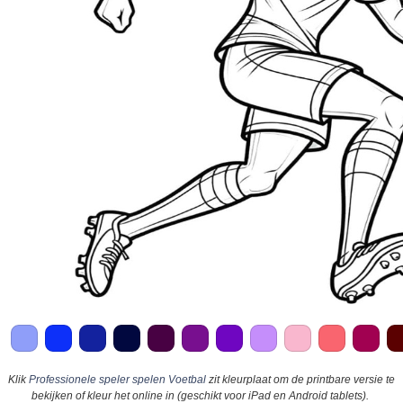
Klik
Professionele speler spelen Voetbal
zit kleurplaat om de printbare versie te
bekijken of kleur het online in (geschikt voor iPad en Android tablets).