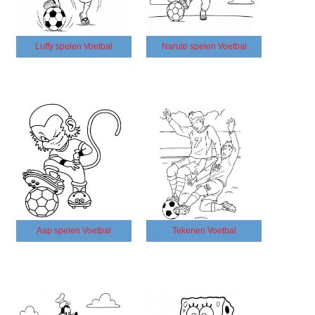
Luffy spelen Voetbal
Naruto spelen Voetbal
Aap spelen Voetbal
Tekenen Voetbal