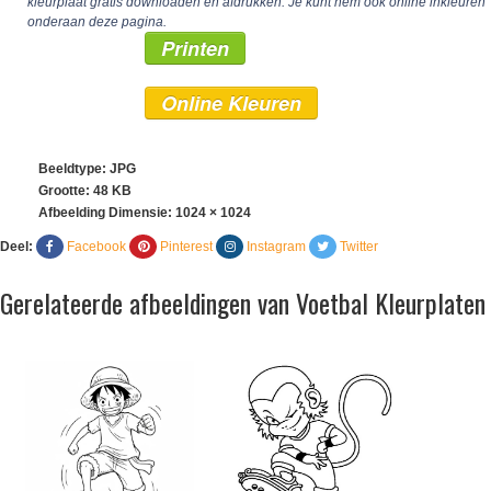
kleurplaat gratis downloaden en afdrukken. Je kunt hem ook online inkleuren
onderaan deze pagina.
Printen
Online Kleuren
Beeldtype: JPG
Grootte: 48 KB
Afbeelding Dimensie:
1024 × 1024
Deel:
Facebook
Pinterest
Instagram
Twitter
Gerelateerde afbeeldingen van Voetbal Kleurplaten