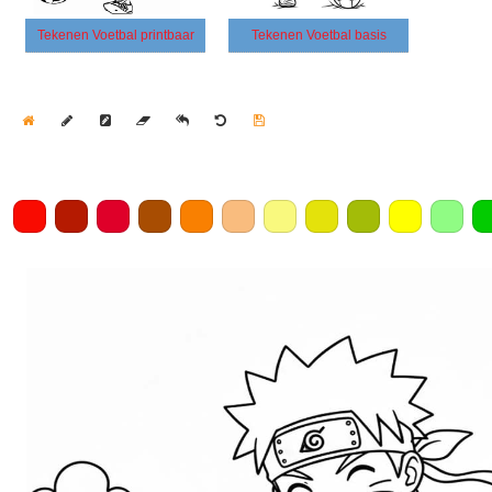
Tekenen Voetbal printbaar
Tekenen Voetbal basis
Home
Draw
Pencil
Eraser
Undo
Clear
Save