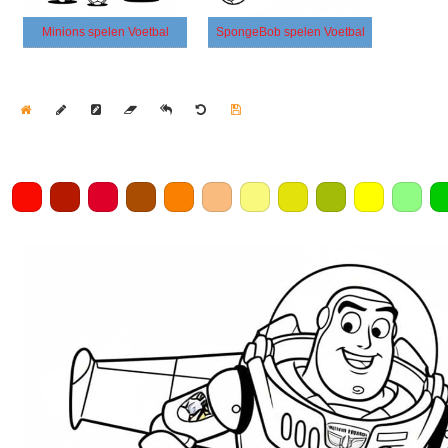
Minions spelen Voetbal
SpongeBob spelen Voetbal
Home
Draw
Pencil
Eraser
Undo
Clear
Save