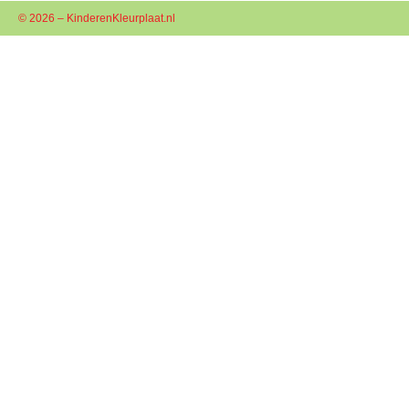
© 2026 – KinderenKleurplaat.nl