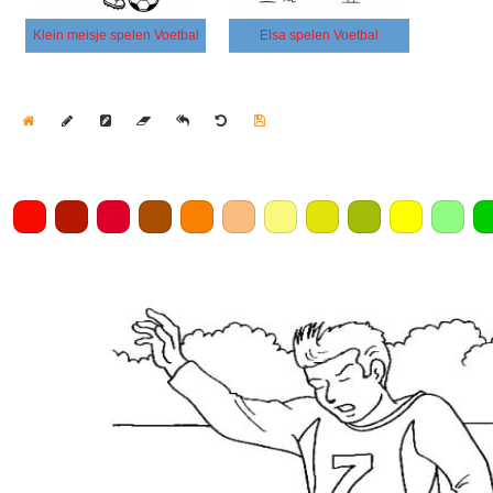
Klein meisje spelen Voetbal
Elsa spelen Voetbal
Home
Draw
Pencil
Eraser
Undo
Clear
Save