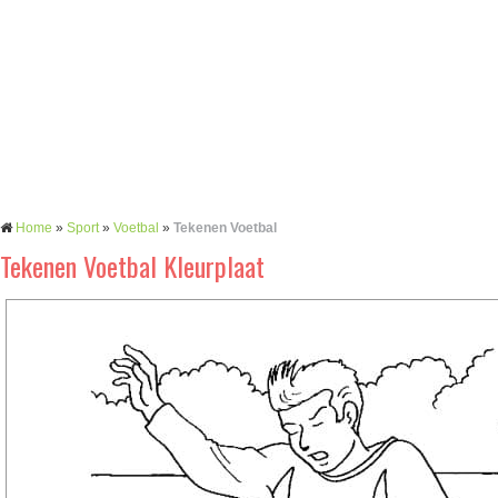
Home
»
Sport
»
Voetbal
»
Tekenen Voetbal
Tekenen Voetbal Kleurplaat