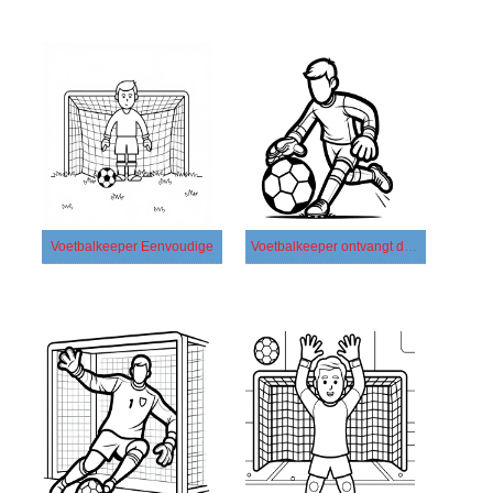
Voetbalkeeper Eenvoudige
Voetbalkeeper ontvangt de bal