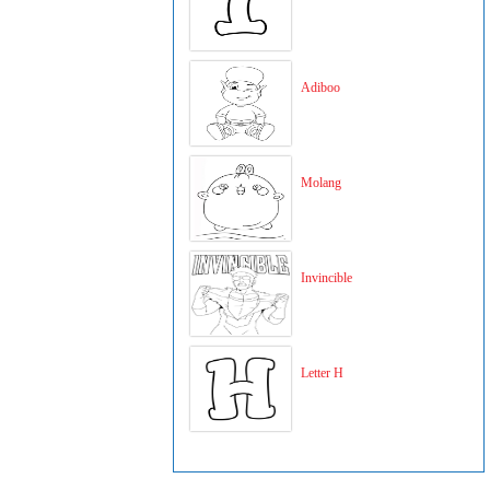
Adiboo
Molang
Invincible
Letter H