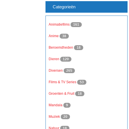
Categorieën
Animatiefilms
161
Anime
38
Beroemdheden
18
Dieren
120
Diversen
265
Films & TV Series
53
Groenten & Fruit
18
Mandala
9
Muziek
20
Natuur
18