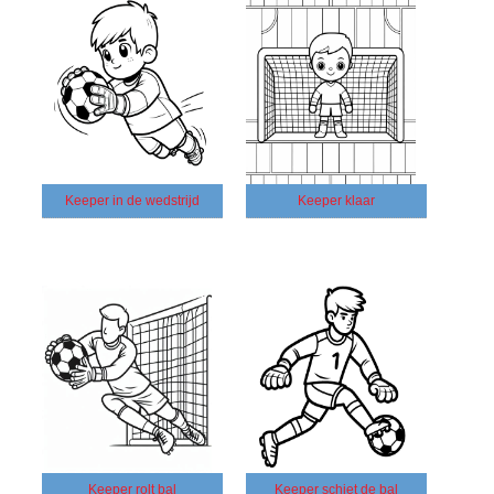
Keeper in de wedstrijd
Keeper klaar
Keeper rolt bal
Keeper schiet de bal