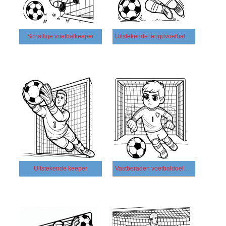
Schattige voetbalkeeper
Uitstekende jeugdvoetbalkeeper
Uitstekende keeper
Vastberaden voetbaldoelman