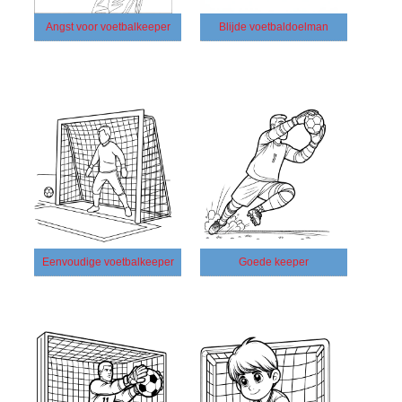
Angst voor voetbalkeeper
Blijde voetbaldoelman
Eenvoudige voetbalkeeper
Goede keeper