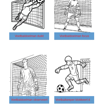
Voetbaldoelman duikt
Voetbaldoelman focus
Voetbaldoelman observeert
Voetbalkeeper blokkeert de bal