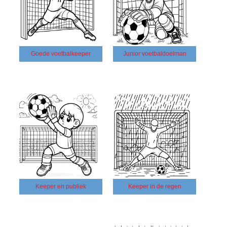
Goede voetbalkeeper
Junior voetbaldoelman
Keeper en publiek
Keeper in de regen