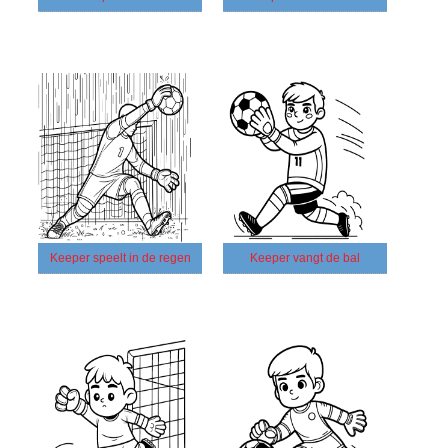
Keeper speelt in de regen
Keeper vangt de bal