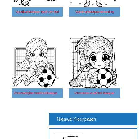
Voetbalkeeper redt de bal
Voetbalkeeperstraining
Vrouwelijke voetbalkeeper en bal
Vrouwenvoetbal keeper
Nieuwe Kleurplaten