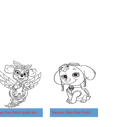
Skye Paw Patrol gratis simpel
Tekenen Skye Paw Patrol afdrukbaar simpel