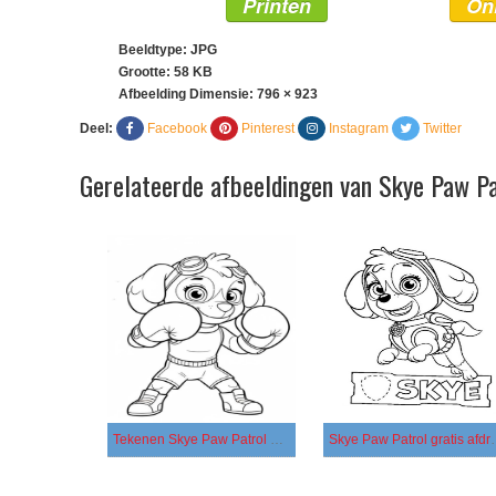
Printen
On
Beeldtype: JPG
Grootte: 58 KB
Afbeelding Dimensie:
796 × 923
Deel:
Facebook
Pinterest
Instagram
Twitter
Gerelateerde afbeeldingen van Skye Paw Pa
Tekenen Skye Paw Patrol eenvoudig
Skye Paw Patrol 