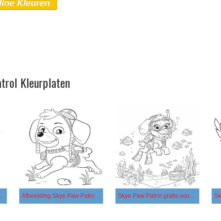
line Kleuren
trol Kleurplaten
gratis afdrukbaar basis
Afbeelding Skye Paw Patrol afdrukbaar
Skye Paw Patrol gratis voor kinderen