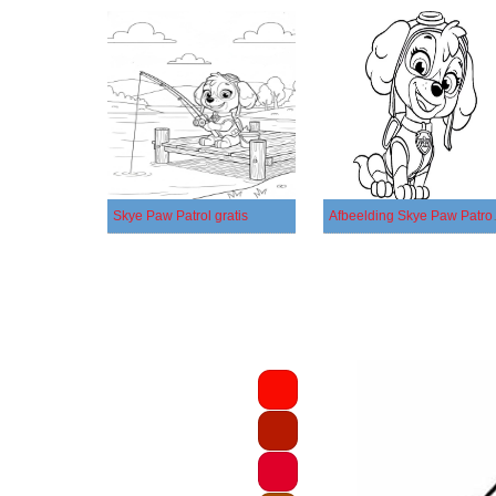
Skye Paw Patrol gratis
Afbeelding 