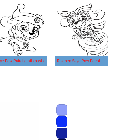
ye Paw Patrol gratis basis
Tekenen Skye Paw Patrol gratis simpel